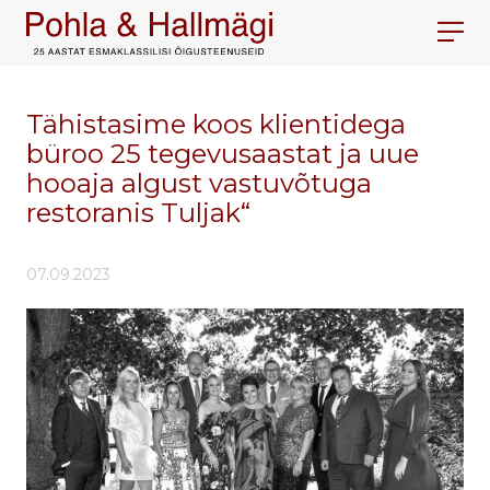
Tähistasime koos klientidega
büroo 25 tegevusaastat ja uue
hooaja algust vastuvõtuga
restoranis Tuljak“
07.09.2023