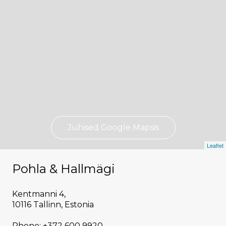
Juhised Google Mapsis
Leaflet
Pohla & Hallmägi
Kentmanni 4,
10116 Tallinn, Estonia
Phone: +372 600 9920