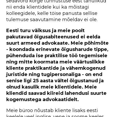
sedavõrd kõrge tunnustuse eest tänulikud
nii enda klientidele kui ka mõistagi
kolleegidele, kelle töise panusta sellise
tulemuse saavutamine mõeldav ei ole.
Eesti turu väiksus ja meie poolt
pakutavad õigusabiteenused ei eelda
suurt armeed advokaate. Meie põhimõte
- koondada erinevate õigusharude tippe,
pühenduda ise praktilise töö tegemisele
ning mitte koormata meie väärtuslikke
kliente praktikantide ja vähemkogenud
juristide ning tugipersonaliga - on end
senise ligi 25 aasta vältel õigustanud ja
olnud kasulik meie klientidele. Meie
kliendid saavad kiireid lahendusi suurte
kogemustega advokaatidelt.
Meie büroo nõustab kliente lisaks eesti
keelele veel inglise, vene ja soome keeles.