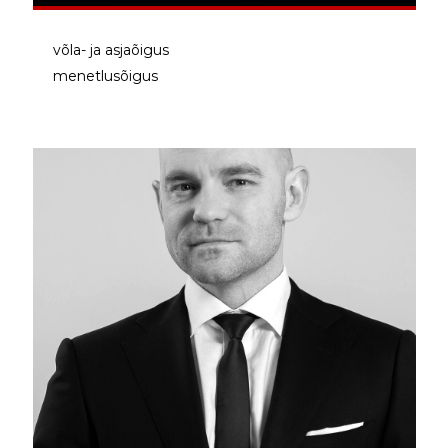
võla- ja asjaõigus
menetlusõigus