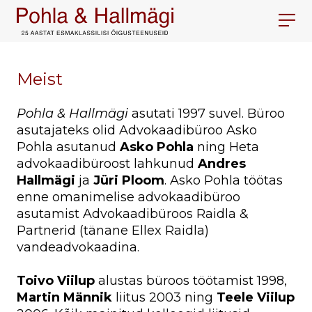
Meist
Pohla & Hallmägi
asutati 1997 suvel. Büroo
asutajateks olid Advokaadibüroo Asko
Pohla asutanud
Asko Pohla
ning Heta
advokaadibüroost lahkunud
Andres
Hallmägi
ja
Jüri Ploom
. Asko Pohla töötas
enne omanimelise advokaadibüroo
asutamist Advokaadibüroos Raidla &
Partnerid (tänane Ellex Raidla)
vandeadvokaadina.
Toivo Viilup
alustas büroos töötamist 1998,
Martin Männik
liitus 2003 ning
Teele Viilup