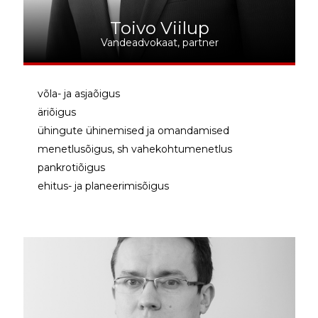
Toivo Viilup
Vandeadvokaat, partner
võla- ja asjaõigus
äriõigus
ühingute ühinemised ja omandamised
menetlusõigus, sh vahekohtumenetlus
pankrotiõigus
ehitus- ja planeerimisõigus