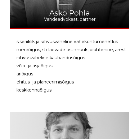
Asko Pohla
Vandeadvokaat, partner
siseriiklik ja rahvusvaheline vahekohtumenetlus
mereõigus, sh laevade ost-müük, prahtimine, arest
rahvusvaheline kaubandusõigus
võla- ja asjaõigus
äriõigus
ehitus- ja planeerimisõigus
keskkonnaõigus