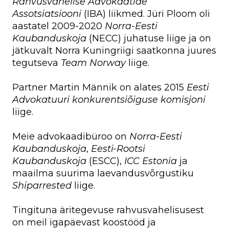
Rahvusvahelise Advokaatide
Assotsiatsiooni
(IBA) liikmed. Jüri Ploom oli
aastatel 2009-2020
Norra-Eesti
Kaubanduskoja
(NECC) juhatuse liige ja on
jätkuvalt Norra Kuningriigi saatkonna juures
tegutseva
Team Norway
liige.
Partner Martin Männik on alates 2015
Eesti
Advokatuuri konkurentsiõiguse komisjoni
liige.
Meie advokaadibüroo on
Norra-Eesti
Kaubanduskoja
,
Eesti-Rootsi
Kaubanduskoja
(ESCC),
ICC Estonia
ja
maailma suurima laevandusvõrgustiku
Shiparrested
liige.
Tingituna äritegevuse rahvusvahelisusest
on meil igapäevast koostööd ja