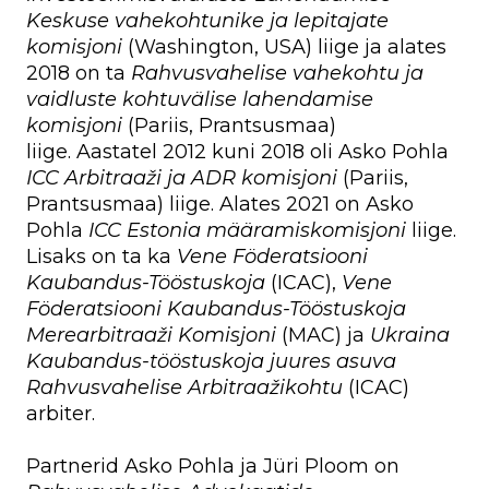
Keskuse vahekohtunike ja lepitajate
komisjoni
(Washington, USA) liige ja alates
2018 on ta
Rahvusvahelise vahekohtu ja
vaidluste kohtuvälise lahendamise
komisjoni
(Pariis, Prantsusmaa)
liige. Aastatel 2012 kuni 2018 oli Asko Pohla
ICC Arbitraaži ja ADR komisjoni
(Pariis,
Prantsusmaa) liige. Alates 2021 on Asko
Pohla
ICC Estonia määramiskomisjoni
liige.
Lisaks on ta ka
Vene Föderatsiooni
Kaubandus-Tööstuskoja
(ICAC),
Vene
Föderatsiooni Kaubandus-Tööstuskoja
Merearbitraaži Komisjoni
(MAC) ja
Ukraina
Kaubandus-tööstuskoja juures asuva
Rahvusvahelise Arbitraažikohtu
(ICAC)
arbiter.
Partnerid Asko Pohla ja Jüri Ploom on