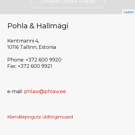
Juhised Google Mapsis
Leaflet
Pohla & Hallmägi
Kentmanni 4,
10116 Tallinn, Estonia
Phone: +372 600 9920
Fax: +372 600 9921
e-mail:
phlaw@phlaw.ee
Kliendilepingute üldtingimused