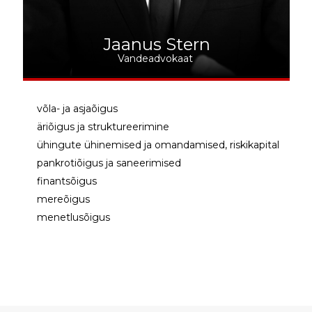
Jaanus Stern
Vandeadvokaat
võla- ja asjaõigus
äriõigus ja struktureerimine
ühingute ühinemised ja omandamised, riskikapital
pankrotiõigus ja saneerimised
finantsõigus
mereõigus
menetlusõigus