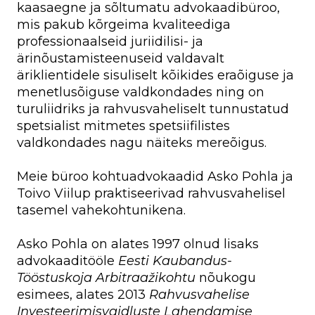
kaasaegne ja sõltumatu advokaadibüroo,
mis pakub kõrgeima kvaliteediga
professionaalseid juriidilisi- ja
ärinõustamisteenuseid valdavalt
äriklientidele sisuliselt kõikides eraõiguse ja
menetlusõiguse valdkondades ning on
turuliidriks ja rahvusvaheliselt tunnustatud
spetsialist mitmetes spetsiifilistes
valdkondades nagu näiteks mereõigus.
Meie büroo kohtuadvokaadid Asko Pohla ja
Toivo Viilup praktiseerivad rahvusvahelisel
tasemel vahekohtunikena.
Asko Pohla on alates 1997 olnud lisaks
advokaaditööle
Eesti Kaubandus-
Tööstuskoja Arbitraažikohtu
nõukogu
esimees, alates 2013
Rahvusvahelise
Investeerimisvaidluste Lahendamise