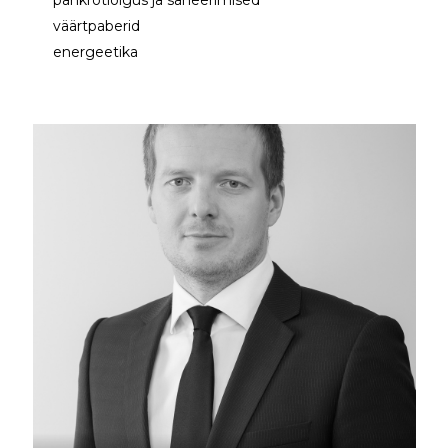
pankrotiõigus ja saneerimised
väärtpaberid
energeetika