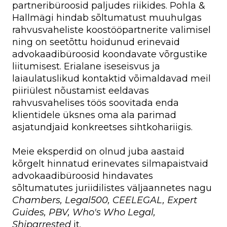
partneribüroosid paljudes riikides. Pohla &
Hallmägi hindab sõltumatust muuhulgas
rahvusvaheliste koostööpartnerite valimisel
ning on seetõttu hoidunud erinevaid
advokaadibüroosid koondavate võrgustike
liitumisest. Erialane iseseisvus ja
laiaulatuslikud kontaktid võimaldavad meil
piiriülest nõustamist eeldavas
rahvusvahelises töös soovitada enda
klientidele üksnes oma ala parimad
asjatundjaid konkreetses sihtkohariigis.
Meie eksperdid on olnud juba aastaid
kõrgelt hinnatud erinevates silmapaistvaid
advokaadibüroosid hindavates
sõltumatutes juriidilistes väljaannetes nagu
Chambers, Legal500, CEELEGAL, Expert
Guides, PBV, Who's Who Legal,
Shiparrested
jt.