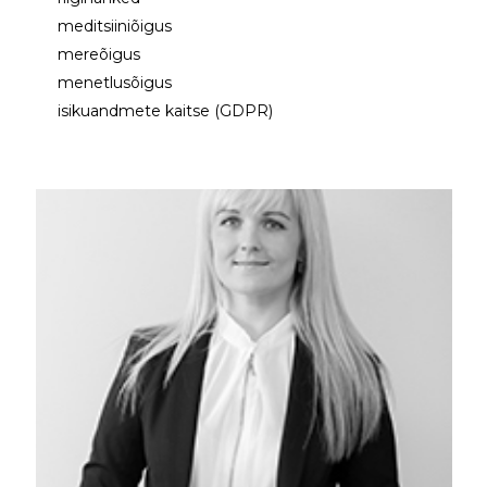
meditsiiniõigus
mereõigus
menetlusõigus
isikuandmete kaitse (GDPR)