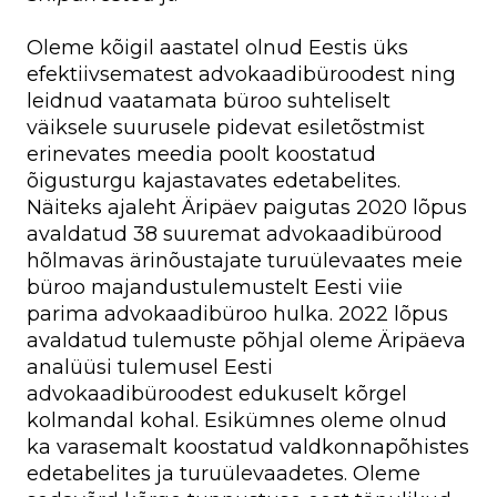
Oleme kõigil aastatel olnud Eestis üks
efektiivsematest advokaadibüroodest ning
leidnud vaatamata büroo suhteliselt
väiksele suurusele pidevat esiletõstmist
erinevates meedia poolt koostatud
õigusturgu kajastavates edetabelites.
Näiteks ajaleht Äripäev paigutas 2020 lõpus
avaldatud 38 suuremat advokaadibürood
hõlmavas ärinõustajate turuülevaates meie
büroo majandustulemustelt Eesti viie
parima advokaadibüroo hulka. 2022 lõpus
avaldatud tulemuste põhjal oleme Äripäeva
analüüsi tulemusel Eesti
advokaadibüroodest edukuselt kõrgel
kolmandal kohal. Esikümnes oleme olnud
ka varasemalt koostatud valdkonnapõhistes
edetabelites ja turuülevaadetes. Oleme