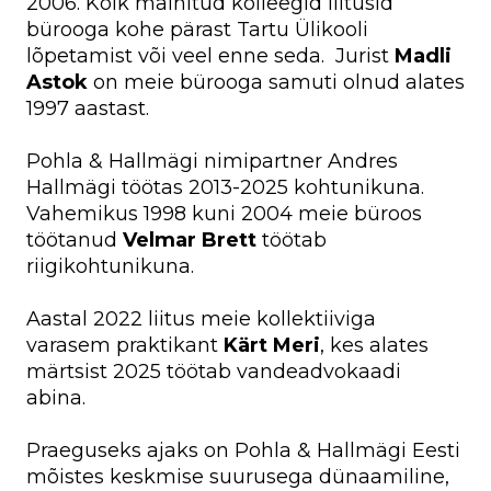
2006. Kõik mainitud kolleegid liitusid
bürooga kohe pärast Tartu Ülikooli
lõpetamist või veel enne seda. Jurist
Madli
Astok
on meie bürooga samuti olnud alates
1997 aastast.
Pohla & Hallmägi nimipartner Andres
Hallmägi töötas 2013-2025 kohtunikuna.
Vahemikus 1998 kuni 2004 meie büroos
töötanud
Velmar Brett
töötab
riigikohtunikuna.
Aastal 2022 liitus meie kollektiiviga
varasem praktikant
Kärt Meri
, kes alates
märtsist 2025 töötab vandeadvokaadi
abina.
Praeguseks ajaks on Pohla & Hallmägi Eesti
mõistes keskmise suurusega dünaamiline,