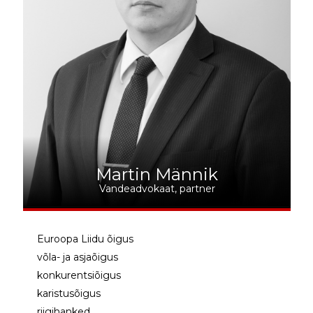
Martin Männik
Vandeadvokaat, partner
Euroopa Liidu õigus
võla- ja asjaõigus
konkurentsiõigus
karistusõigus
riigihanked