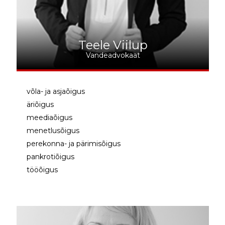
Teele Viilup
Vandeadvokaat
võla- ja asjaõigus
äriõigus
meediaõigus
menetlusõigus
perekonna- ja pärimisõigus
pankrotiõigus
tööõigus