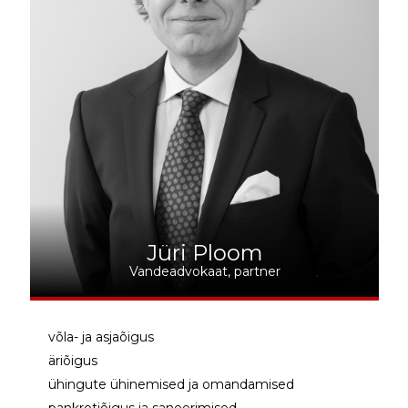
Jüri Ploom
Vandeadvokaat, partner
võla- ja asjaõigus
äriõigus
ühingute ühinemised ja omandamised